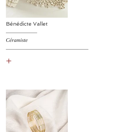
Bénédicte Vallet
Céramiste
+