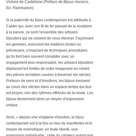
Victoire de Castellane
(Préface de Bijoux Anciens,
Ed. Flammarion)
.
Si la paternité du bijou contemporain est attribuée à
Calder qui, avec son fil de fer passait de la sculpture
à la parure, ce sont l’ensemble des artisans
bijoutiers qui ne cessent de nous étonner. Façonnant
les gemmes, associant les matières brutes ou
précieuses, s’inspirant de techniques ancestrales
qu’ils font bien souvent cohabiter avec un
engagement plus responsable, les artisans bijoutiers
déplacent les limites de notre imaginaire en créant
des pièces sensibles vouées à traverser les siècles.
Porteurs de sens et d’émotions, les bijoux évoluent
au cours des siècles dans un espace-temps qui leur
est propre, loin des rythmes effrénés de la mode. Les
bijoux deviennent alors un moyen d’expression
unique.
Ainsi, « depuis une vingtaine d'années, le bijou
contemporain est à la fois un lieu de manifestes et le
moyen de revendiquer, en toute liberté, une
expression individuelle : celle du créateur autant que