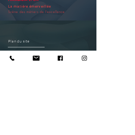
La matière émerveillée
Scène des métiers de l’excellence
Plan du site
EXPOSITION
VENIR AU PARC
PARTENAIRES
CONTACT
S'ABONNER newsletter
ACCÈS PMR
Calculateur d’itinéraire