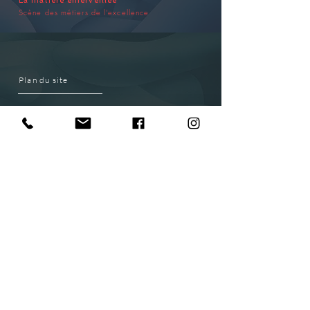
La matière émerveillée
Scène des métiers de l’excellence
Plan du site
EXPOSITION
VENIR AU PARC
PARTENAIRES
CONTACT
S'ABONNER newsletter
ACCÈS PMR
Calculateur d’itinéraire