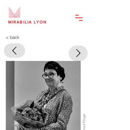
MIRABILIA LYON
< back
© Bernard Pilorgé