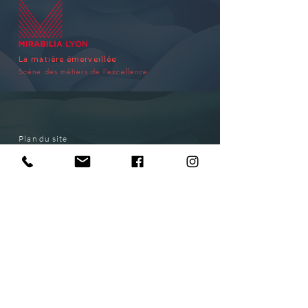
La matière émerveillée
Scène des métiers de l’excellence
Plan du site
EXHIBITION
HOW TO GET TO THE EXHIBITION
SPONSORSHIP
CONTACT
SUBSCRIBE
ACCÈS PMR