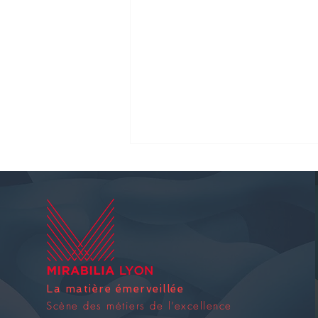
Un grand merci
La matière émerveillée
Scène des métiers de l’excellence