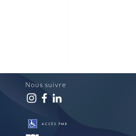
Nous suivre
issage Biennale 2022
ACCÈS PMR