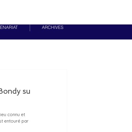
ENARIAT
ARCHIVES
 Bondy su 
lieu connu et 
st entouré par 