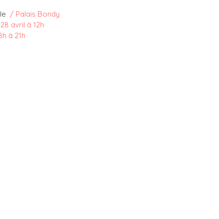
e  
/ Palais Bondy
 28 avril à 12h
8h à 21h