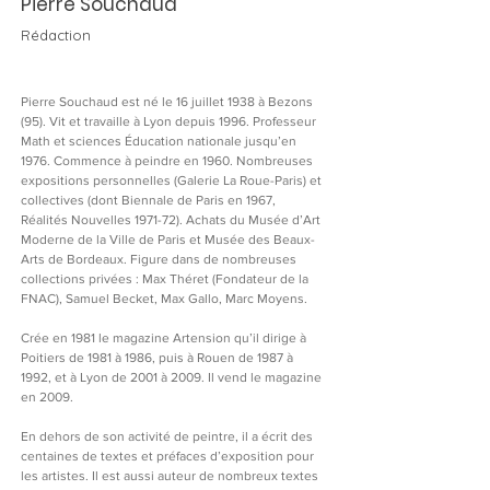
Pierre Souchaud
Rédaction
Pierre Souchaud est né le 16 juillet 1938 à Bezons 
(95). Vit et travaille à Lyon depuis 1996. Professeur 
Math et sciences Éducation nationale jusqu’en 
1976. Commence à peindre en 1960. Nombreuses 
expositions personnelles (Galerie La Roue-Paris) et 
collectives (dont Biennale de Paris en 1967, 
Réalités Nouvelles 1971-72). Achats du Musée d’Art 
Moderne de la Ville de Paris et Musée des Beaux-
Arts de Bordeaux. Figure dans de nombreuses 
collections privées : Max Théret (Fondateur de la 
FNAC), Samuel Becket, Max Gallo, Marc Moyens.
Crée en 1981 le magazine Artension qu’il dirige à 
Poitiers de 1981 à 1986, puis à Rouen de 1987 à 
1992, et à Lyon de 2001 à 2009. Il vend le magazine 
en 2009. 
En dehors de son activité de peintre, il a écrit des 
centaines de textes et préfaces d’exposition pour 
les artistes. Il est aussi auteur de nombreux textes 